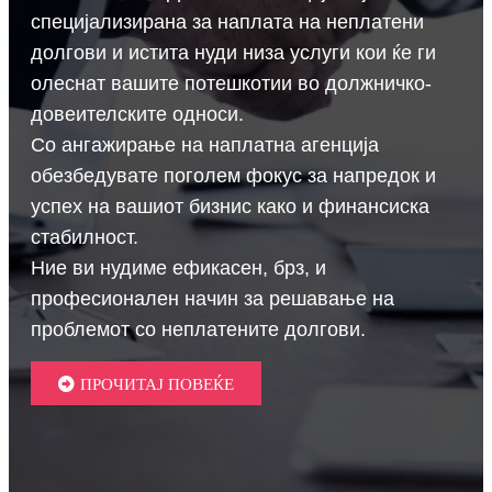
специјализирана за наплата на неплатени
долгови и истита нуди низа услуги кои ќе ги
олеснат вашите потешкотии во должничко-
довеителските односи.
Со ангажирање на наплатна агенција
обезбедувате поголем фокус за напредок и
успех на вашиот бизнис како и финансиска
стабилност.
Ние ви нудиме ефикасен, брз, и
професионален начин за решавање на
проблемот со неплатените долгови.
ПРОЧИТАЈ ПОВЕЌЕ